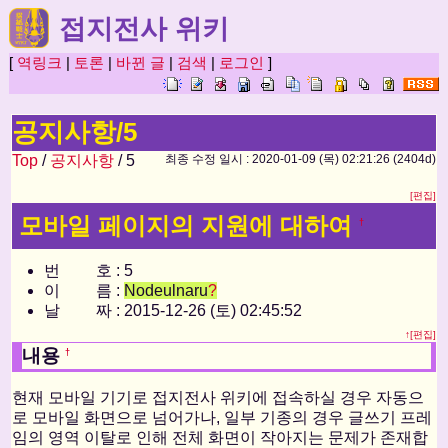
접지전사 위키
[
역링크
|
토론
|
바뀐 글
|
검색
|
로그인
]
공지사항/5
Top
/
공지사항
/ 5
최종 수정 일시 : 2020-01-09 (목) 02:21:26 (2404d)
[편집]
모바일 페이지의 지원에 대하여
†
번 호 : 5
이 름 :
Nodeulnaru
?
날 짜 : 2015-12-26 (토) 02:45:52
↑
[편집]
내용
†
현재 모바일 기기로 접지전사 위키에 접속하실 경우 자동으
로 모바일 화면으로 넘어가나, 일부 기종의 경우 글쓰기 프레
임의 영역 이탈로 인해 전체 화면이 작아지는 문제가 존재합