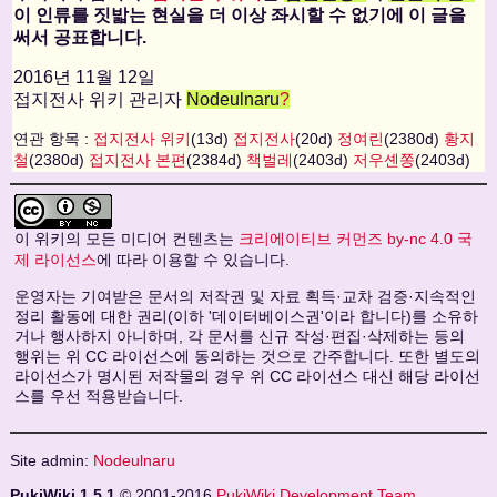
이 인류를 짓밟는 현실을 더 이상 좌시할 수 없기에 이 글을
써서 공표합니다.
2016년 11월 12일
접지전사 위키 관리자
Nodeulnaru
?
연관 항목 :
접지전사 위키
(13d)
접지전사
(20d)
정여린
(2380d)
황지
철
(2380d)
접지전사 본편
(2384d)
책벌레
(2403d)
저우셴쫑
(2403d)
이 위키의 모든 미디어 컨텐츠는
크리에이티브 커먼즈 by-nc 4.0 국
제 라이선스
에 따라 이용할 수 있습니다.
운영자는 기여받은 문서의 저작권 및 자료 획득·교차 검증·지속적인
정리 활동에 대한 권리(이하 '데이터베이스권'이라 합니다)를 소유하
거나 행사하지 아니하며, 각 문서를 신규 작성·편집·삭제하는 등의
행위는 위 CC 라이선스에 동의하는 것으로 간주합니다. 또한 별도의
라이선스가 명시된 저작물의 경우 위 CC 라이선스 대신 해당 라이선
스를 우선 적용받습니다.
Site admin:
Nodeulnaru
PukiWiki 1.5.1
© 2001-2016
PukiWiki Development Team
.