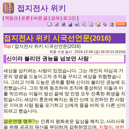
접지전사 위키
[
역링크
|
토론
|
바뀐 글
|
검색
|
로그인
]
접지전사 위키 시국선언문(2016)
Top
/ 접지전사 위키 시국선언문(2016)
최종 수정 일시 : 2024-12-06 (금) 18:20:23 (610d)
신이라 불리던 권능을 넘보던 사람
†
세상을 삼키려는 사람이 있었습니다. 그는 개인의 야심과 가
문의 영광을 드높이고자 조직을 꾸리고 세상을 위협했습니
다. 그리고 더욱 드높은 권위를 향해 신이라 불리던 권능에 도
전했습니다. 그의 뜻에 동조하여 조직에 충성하던 이들과 이
를 막으려는 이들이 맞선 끝에 양 진영 모두 잔혹한 희생을 치
렀습니다. 세상이 혼돈에 빠지는 동안 신에 도전하던 한 사람
은 기어코 사람 됨을 포기하고 신에게 몸을 바쳐 또 다른 신이
되려고 했습니다.
검은연맹 맹주
?
는 인류의 평화로운 일상을 해치고, 사리사욕
을 위해 공공의 재산을 부당하게 갈취하였으며,
지철이
,
여린