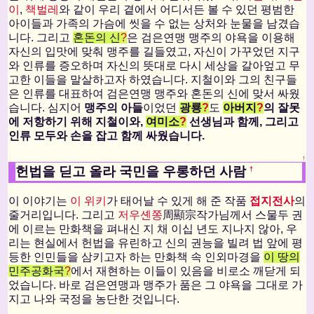
이
,
책벌레
와 같이 우리 곁에서 어디서든 볼 수 있던 평범한
아이들과 가족의 가슴에 씻을 수 없는 상처와 눈물을 남겼습
니다. 그리고
혼돈의 신
?
은 검은연맹 맹주의 야욕을 이용해
자신의 입맛에 맞춰 맹주를 길들였고, 자신이 가꾸었던 지구
와 인류를 증오하며 자신의 뜻대로 다시 세상을 갈아엎고 무
고한 이들을 말살하고자 하였습니다. 지철이와 그의 친구들
은 인류를 대표하여 검은연맹 맹주와 혼돈의 신에 맞서 싸웠
습니다. 심지어
맹주의 아들
이었던
광룡
?
도
아버지
?
의 잘못
에 저항하기 위해 지철이와,
여미소
?
선생님과 함께, 그리고
인류 모두와 손을 잡고 함께 싸웠습니다.
↑
헌법을 딛고 올라 국민을 우롱하던 사람
†
이 이야기는
이 위키
가 태어날 수 있게 해 준 작품
접지전사
의
줄거리입니다. 그리고
저우셴쫑
周顯宗작가님께서 스물두 권
에 이르는 만화책을 펴내신 지 채 이십 년도 지나지 않아, 우
리는 현실에서 헌법을 유린하고 신의 권능을 빌려 법 앞에 평
등한 인민들을 삼키고자 하는 만화책 속 인외마경을
이 땅의
민주공화국
?
에서 재현하는 이들이 있음을 비로소 깨닫게 되
었습니다. 바로 검은연맹과 맹주가 품은 그 야욕을 그대로 가
지고 나와 국정을 농단한 것입니다.