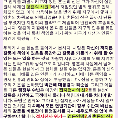
고 인류를 파멸시키고자 했던 혼돈의 신은 그가 자신이 살던
원래 세계인
영혼의 차원
?
에서 저질렀던 범죄 행위로 인해
체포되었고, 이에 상응하는 벌을 받기 위해 지구에서 쫓겨나
영혼의 차원으로 연행되었습니다. 혼돈의 신은 끝까지 난동
을 부렸지만 지철이의 활약으로 제압되어 안전하게 후송되었
습니다. 영혼의 차원에서 온 다른 신들은 지구와 인류를 유린
하는 것을 막지 못한 책임을 지기 위해 지구의 재생과 인류의
재건에 힘썼습니다.
우리가 사는 현실로 돌아가서 봅시다. 사람은
자신이 저지른
잘못에 책임이 있음을 통감하고 잘못을 되돌리기 위해 할 수
있는 모든 일을 하는 것
을 마땅히 사람과 사회를 위해 지켜야
하는 인의仁義와 상식으로 여깁니다. 영혼의 차원에서 넘어
온 신들은 현실에서 그 형체를 찾을 수는 없지만, 혼돈의 신의
행패로 피해를 입은 인류에게 사죄하고 이에 따른 책임을 지
면서 인류의 인의와 상식에 부응했습니다.
신
을 신봉하고 우
주의 기운을 논하였던
박근혜 대통령
과
최순실
, 그리고 이들
을 따른
행정부 수반
은 마땅히
접지전사의 신
?
들을 본받아
잘못을 시인하고 국정에서 물러나 책임과 대가를 치러야 합
니다.
국민
은 인류와 그 대리인 접지전사가 세상을 다시 일으
켰던 것처럼,
계속해서 모든 헌법기관이 정부 수반과 비선실
세의 잘못을 바로잡아 헌정질서를 다시 세우도록 쉼 없이 촉
구하여야 합니다.
접지전사 위키
는
검은연맹
?
과
혼돈의 신
?