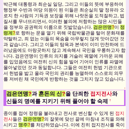
박근혜 대통령과 최순실 일당, 그리고 이들의 뜻에 부응하여
행정부 수반과 여당 의원이 된 이들은 최순실의 딸 정유라 오
로지 한 사람의 기득권 보장을 위해 나랏돈을 도적질하고, 법
질서를 무너뜨리면서, 이러한 불의에 저항하는 많은 시민들
을 정부와 공권력의 이름으로 짓밟았습니다.
검은연맹
?
이
정
령계
?
로 향하는 문을 열기 위해 국립박물관을 털어 문화재를
약탈하고, 죄 없는 이들의 목숨을 아무렇지 않게 앗아갔던 것
과 같습니다. 그리고 이들의 탐욕과 본색이 이미 만천하에 드
러났음에도 아랑곳하지 않고 계속해서 국민을 우롱하고자 합
니다. 검은연맹이 인류의 의지를 거슬러 궤멸에 가까운 피해
를 입었음에도 여전히 신의 힘을 빌어 기어이 인류를 파멸에
몰아넣었던 것과 동일합니다. 그들은 여전히 헌법 기관으로
서 헌법을 밟고 올라 국민의 권리를 능멸하며 스스로의 의무
를 저버린 채 국민에게 반항하는 것을 그치지 않고 있습니다.
↑
검은연맹
?
과
혼돈의 신
?
을 단죄한
접지전사
와
신들의 명예를 지키기 위해 풀어야 할 숙제
†
종이를 접어 정령을 불러내고 전사로 변신할 수 있게 된
접지
전사
들은
검은연맹
?
의 잘못에 맞선 끝에 마침내 조직을 와해
시키고
맹주
?
를 처단하였습니다. 이에 친히 접지전사를 죽이