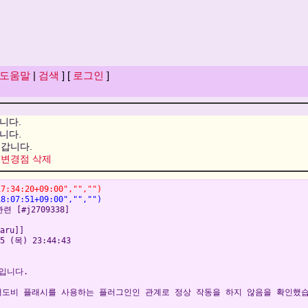
도움말
|
검색
] [
로그인
]
니다.
니다.
갑니다.
 변경점 삭제
17:34:20+09:00","","")
18:07:51+09:00","","")
련 [#j2709338]
aru]]
 (목) 23:44:43
u입니다.
이 어도비 플래시를 사용하는 플러그인인 관계로 정상 작동을 하지 않음을 확인했