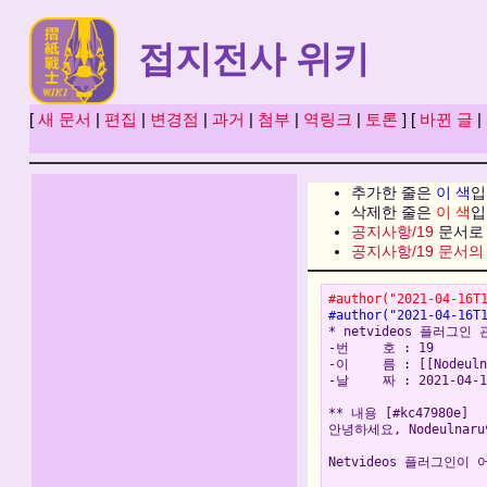
접지전사 위키
[
새 문서
|
편집
|
변경점
|
과거
|
첨부
|
역링크
|
토론
] [
바뀐 글
|
추가한 줄은
이 색
입
삭제한 줄은
이 색
입
공지사항/19
문서로 
공지사항/19 문서의
#author("2021-04-16T
#author("2021-04-16T
* netvideos 플러그인 관
-번 호 : 19
-이 름 : [[Nodeuln
-날 짜 : 2021-04-15
** 내용 [#kc47980e]
안녕하세요, Nodeulnar
Netvideos 플러그인