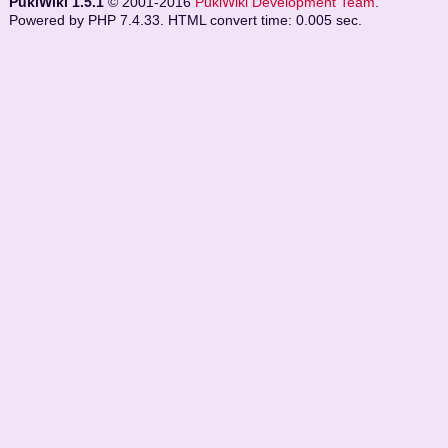
PukiWiki 1.5.1
© 2001-2016
PukiWiki Development Team
.
Powered by PHP 7.4.33. HTML convert time: 0.005 sec.