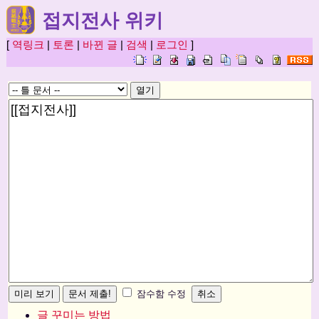
접지전사 위키
[
역링크
|
토론
|
바뀐 글
|
검색
|
로그인
]
잠수함 수정
글 꾸미는 방법