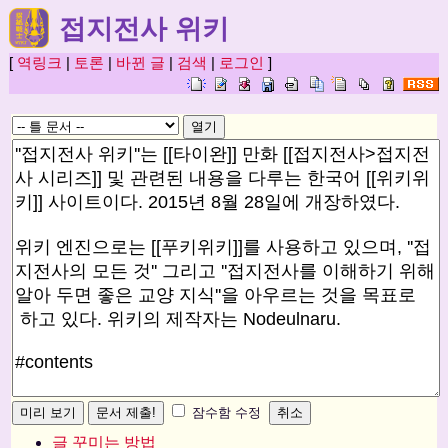
접지전사 위키
[
역링크
|
토론
|
바뀐 글
|
검색
|
로그인
]
잠수함 수정
글 꾸미는 방법